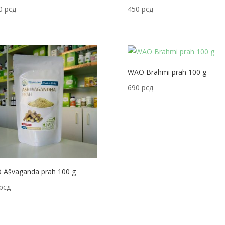
50
рсд
450
рсд
WAO Brahmi prah 100 g
690
рсд
 Ašvaganda prah 100 g
рсд