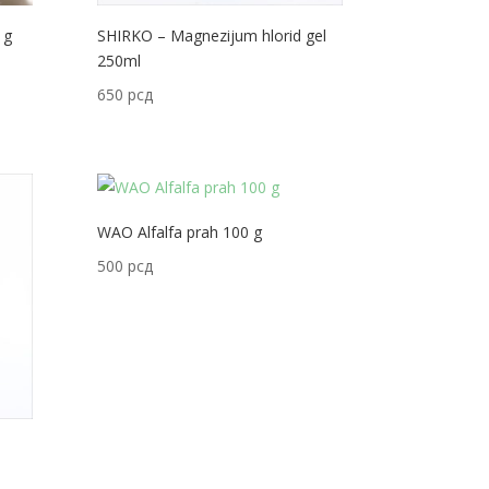
 g
SHIRKO – Magnezijum hlorid gel
250ml
650
рсд
WAO Alfalfa prah 100 g
500
рсд