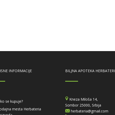
ISNE INFORMACIJE
BILJNA APOTEKA HERBATER
Kneza Miloša 14,
ko se kupuje?
Sombor 25000, Srbija
odajna mesta Herbateria
herbateria@gmail.com
oizvoda