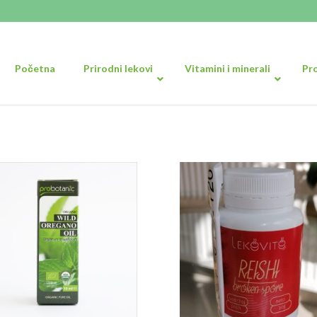
Početna
Prirodni lekovi
Vitamini i minerali
Pr