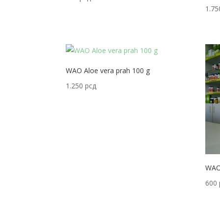
1.7
WAO Aloe vera prah 100 g
1.250
рсд
WAO
600