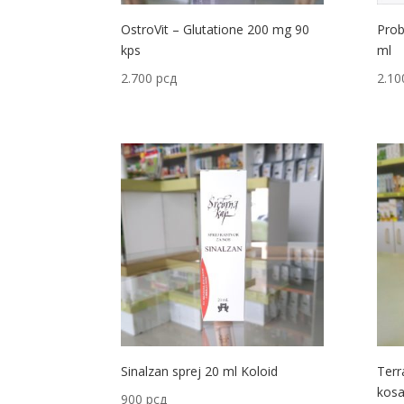
OstroVit – Glutatione 200 mg 90
Prob
kps
ml
2.700
рсд
2.1
Sinalzan sprej 20 ml Koloid
Terr
kosa
900
рсд