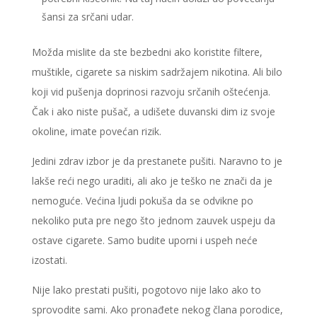
šansi za srčani udar.
Možda mislite da ste bezbedni ako koristite filtere,
muštikle, cigarete sa niskim sadržajem nikotina. Ali bilo
koji vid pušenja doprinosi razvoju srčanih oštećenja.
Čak i ako niste pušač, a udišete duvanski dim iz svoje
okoline, imate povećan rizik.
Jedini zdrav izbor je da prestanete pušiti. Naravno to je
lakše reći nego uraditi, ali ako je teško ne znači da je
nemoguće. Većina ljudi pokuša da se odvikne po
nekoliko puta pre nego što jednom zauvek uspeju da
ostave cigarete. Samo budite uporni i uspeh neće
izostati.
Nije lako prestati pušiti, pogotovo nije lako ako to
sprovodite sami. Ako pronađete nekog člana porodice,