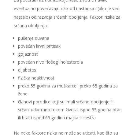
eventualno povećavaju rizik od nastanka i (ako je već
nastalo) od razvoja srčanih oboljenja. Faktori rizika za
srčana oboljenja:
pušenje duvana
povećan krvni pritisak
gojaznost
povećan nivo “lošeg” holesterola
dijabetes
fizička neaktivnost
preko 55 godina za muškarce i preko 65 godina za
žene
članovi porodice koji su imali srčano oboljenje ili
srčani udar rano tokom života: ispod 55 godina otac
ili brat i ispod 65 godina majka ili sestra
Na neke faktore rizika ne može se uticati, kao što su