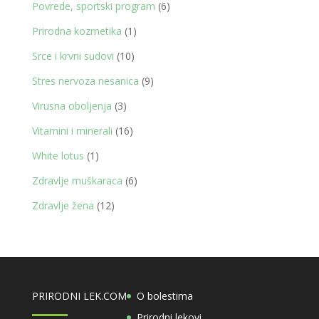
proizvoda
6
Povrede, sportski program
6
proizvoda
1
Prirodna kozmetika
1
proizvod
10
Srce i krvni sudovi
10
proizvoda
9
Stres nervoza nesanica
9
proizvoda
3
Virusna oboljenja
3
proizvoda
16
Vitamini i minerali
16
proizvoda
1
White lotus
1
proizvod
6
Zdravlje muškaraca
6
proizvoda
12
Zdravlje žena
12
proizvoda
PRIRODNI LEK.COM
O bolestima
Prirodni lekovi