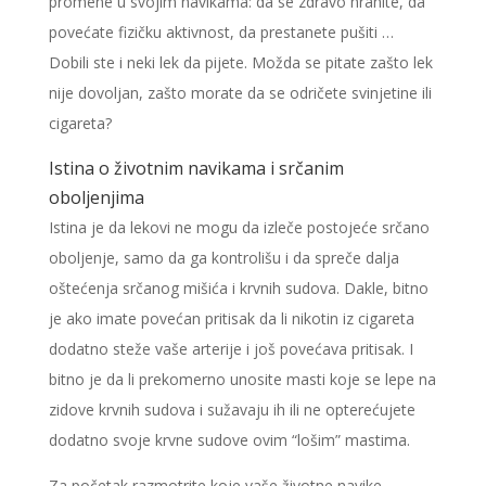
promene u svojim navikama: da se zdravo hranite, da
povećate fizičku aktivnost, da prestanete pušiti …
Dobili ste i neki lek da pijete. Možda se pitate zašto lek
nije dovoljan, zašto morate da se odričete svinjetine ili
cigareta?
Istina o životnim navikama i srčanim
oboljenjima
Istina je da lekovi ne mogu da izleče postojeće srčano
oboljenje, samo da ga kontrolišu i da spreče dalja
oštećenja srčanog mišića i krvnih sudova. Dakle, bitno
je ako imate povećan pritisak da li nikotin iz cigareta
dodatno steže vaše arterije i još povećava pritisak. I
bitno je da li prekomerno unosite masti koje se lepe na
zidove krvnih sudova i sužavaju ih ili ne opterećujete
dodatno svoje krvne sudove ovim “lošim” mastima.
Za početak razmotrite koje vaše životne navike