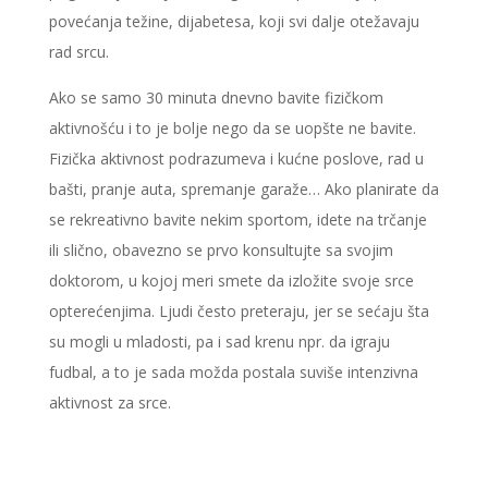
povećanja težine, dijabetesa, koji svi dalje otežavaju
rad srcu.
Ako se samo 30 minuta dnevno bavite fizičkom
aktivnošću i to je bolje nego da se uopšte ne bavite.
Fizička aktivnost podrazumeva i kućne poslove, rad u
bašti, pranje auta, spremanje garaže… Ako planirate da
se rekreativno bavite nekim sportom, idete na trčanje
ili slično, obavezno se prvo konsultujte sa svojim
doktorom, u kojoj meri smete da izložite svoje srce
opterećenjima. Ljudi često preteraju, jer se sećaju šta
su mogli u mladosti, pa i sad krenu npr. da igraju
fudbal, a to je sada možda postala suviše intenzivna
aktivnost za srce.