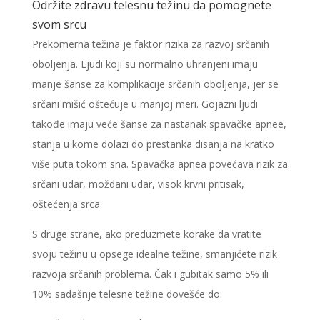
Održite zdravu telesnu težinu da pomognete
svom srcu
Prekomerna težina je faktor rizika za razvoj srčanih
oboljenja. Ljudi koji su normalno uhranjeni imaju
manje šanse za komplikacije srčanih oboljenja, jer se
srčani mišić oštećuje u manjoj meri. Gojazni ljudi
takođe imaju veće šanse za nastanak spavačke apnee,
stanja u kome dolazi do prestanka disanja na kratko
više puta tokom sna. Spavačka apnea povećava rizik za
srčani udar, moždani udar, visok krvni pritisak,
oštećenja srca.
S druge strane, ako preduzmete korake da vratite
svoju težinu u opsege idealne težine, smanjićete rizik
razvoja srčanih problema. Čak i gubitak samo 5% ili
10% sadašnje telesne težine dovešće do: