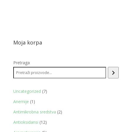
Moja korpa
Pretraga
7
Uncategorized
7
proizvoda
1
Anemije
1
proizvod
2
Antimikrobna sredstva
2
proizvoda
12
Antioksidansi
12
proizvoda