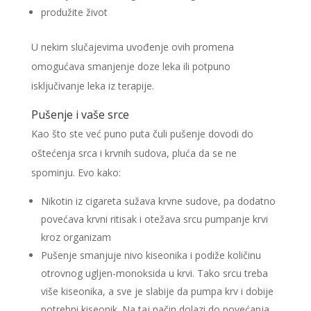
produžite život
U nekim slučajevima uvođenje ovih promena
omogućava smanjenje doze leka ili potpuno
isključivanje leka iz terapije.
Pušenje i vaše srce
Kao što ste već puno puta čuli pušenje dovodi do
oštećenja srca i krvnih sudova, pluća da se ne
spominju. Evo kako:
Nikotin iz cigareta sužava krvne sudove, pa dodatno
povećava krvni ritisak i otežava srcu pumpanje krvi
kroz organizam
Pušenje smanjuje nivo kiseonika i podiže količinu
otrovnog ugljen-monoksida u krvi. Tako srcu treba
više kiseonika, a sve je slabije da pumpa krv i dobije
potrebni kiseonik. Na taj način dolazi do povećanja