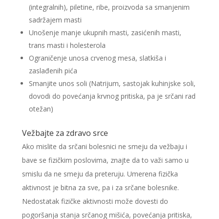
(integralnih), piletine, ribe, proizvoda sa smanjenim
sadržajem masti
Unošenje manje ukupnih masti, zasićenih masti,
trans masti i holesterola
Ograničenje unosa crvenog mesa, slatkiša i
zaslađenih pića
Smanjite unos soli (Natrijum, sastojak kuhinjske soli,
dovodi do povećanja krvnog pritiska, pa je srčani rad
otežan)
Vežbajte za zdravo srce
Ako mislite da srčani bolesnici ne smeju da vežbaju i
bave se fizičkim poslovima, znajte da to važi samo u
smislu da ne smeju da preteruju. Umerena fizička
aktivnost je bitna za sve, pa i za srčane bolesnike.
Nedostatak fizičke aktivnosti može dovesti do
pogoršanja stanja srčanog mišića, povećanja pritiska,