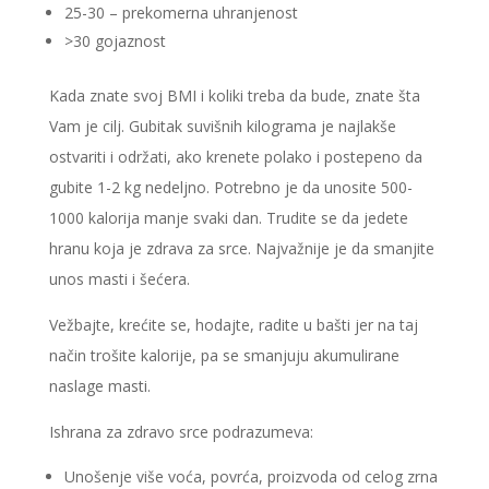
25-30 – prekomerna uhranjenost
>30 gojaznost
Kada znate svoj BMI i koliki treba da bude, znate šta
Vam je cilj. Gubitak suvišnih kilograma je najlakše
ostvariti i održati, ako krenete polako i postepeno da
gubite 1-2 kg nedeljno. Potrebno je da unosite 500-
1000 kalorija manje svaki dan. Trudite se da jedete
hranu koja je zdrava za srce. Najvažnije je da smanjite
unos masti i šećera.
Vežbajte, krećite se, hodajte, radite u bašti jer na taj
način trošite kalorije, pa se smanjuju akumulirane
naslage masti.
Ishrana za zdravo srce podrazumeva:
Unošenje više voća, povrća, proizvoda od celog zrna