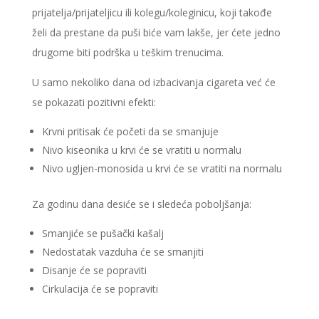
prijatelja/prijateljicu ili kolegu/koleginicu, koji takođe
želi da prestane da puši biće vam lakše, jer ćete jedno
drugome biti podrška u teškim trenucima.
U samo nekoliko dana od izbacivanja cigareta već će
se pokazati pozitivni efekti:
Krvni pritisak će početi da se smanjuje
Nivo kiseonika u krvi će se vratiti u normalu
Nivo ugljen-monosida u krvi će se vratiti na normalu
Za godinu dana desiće se i sledeća poboljšanja:
Smanjiće se pušački kašalj
Nedostatak vazduha će se smanjiti
Disanje će se popraviti
Cirkulacija će se popraviti