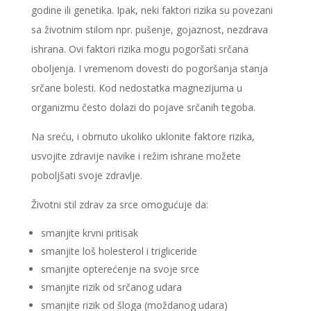
godine ili genetika. Ipak, neki faktori rizika su povezani
sa životnim stilom npr. pušenje, gojaznost, nezdrava
ishrana. Ovi faktori rizika mogu pogoršati srčana
oboljenja. I vremenom dovesti do pogoršanja stanja
srčane bolesti. Kod nedostatka magnezijuma u
organizmu često dolazi do pojave srčanih tegoba.
Na sreću, i obrnuto ukoliko uklonite faktore rizika,
usvojite zdravije navike i režim ishrane možete
poboljšati svoje zdravlje.
Životni stil zdrav za srce omogućuje da:
smanjite krvni pritisak
smanjite loš holesterol i trigliceride
smanjite opterećenje na svoje srce
smanjite rizik od srčanog udara
smanjite rizik od šloga (moždanog udara)