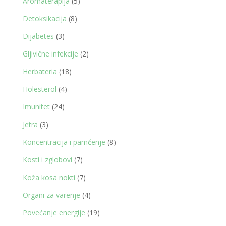
5
Aromaterapija
5
proizvoda
8
Detoksikacija
8
proizvoda
3
Dijabetes
3
proizvoda
2
Gljivične infekcije
2
proizvoda
18
Herbateria
18
proizvoda
4
Holesterol
4
proizvoda
24
Imunitet
24
proizvoda
3
Jetra
3
proizvoda
8
Koncentracija i pamćenje
8
proizvoda
7
Kosti i zglobovi
7
proizvoda
7
Koža kosa nokti
7
proizvoda
4
Organi za varenje
4
proizvoda
19
Povećanje energije
19