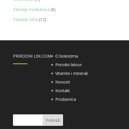
proizvod
6
Zdravlje muškaraca
6
proizvoda
12
Zdravlje žena
12
proizvoda
PRIRODNI LEK.COM
O bolestima
Prirodni lekovi
Vitamini i minerali
Novosti
Kontakt
Prodavnica