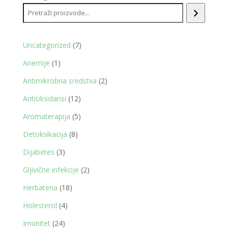
7
Uncategorized
7
proizvoda
1
Anemije
1
proizvod
2
Antimikrobna sredstva
2
proizvoda
12
Antioksidansi
12
proizvoda
5
Aromaterapija
5
proizvoda
8
Detoksikacija
8
proizvoda
3
Dijabetes
3
proizvoda
2
Gljivične infekcije
2
proizvoda
18
Herbateria
18
proizvoda
4
Holesterol
4
proizvoda
24
Imunitet
24