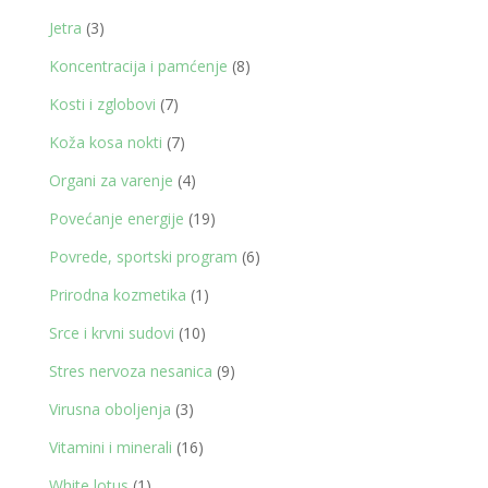
proizvoda
3
Jetra
3
proizvoda
8
Koncentracija i pamćenje
8
proizvoda
7
Kosti i zglobovi
7
proizvoda
7
Koža kosa nokti
7
proizvoda
4
Organi za varenje
4
proizvoda
19
Povećanje energije
19
proizvoda
6
Povrede, sportski program
6
proizvoda
1
Prirodna kozmetika
1
proizvod
10
Srce i krvni sudovi
10
proizvoda
9
Stres nervoza nesanica
9
proizvoda
3
Virusna oboljenja
3
proizvoda
16
Vitamini i minerali
16
proizvoda
1
White lotus
1