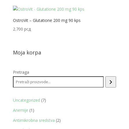
OstroVit – Glutatione 200 mg 90 kps
2.700
рсд
Moja korpa
Pretraga
7
Uncategorized
7
proizvoda
1
Anemije
1
proizvod
2
Antimikrobna sredstva
2
proizvoda