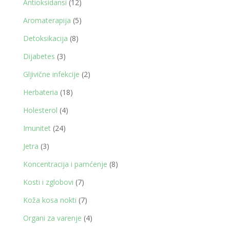
12
Antioksidansi
12
proizvoda
5
Aromaterapija
5
proizvoda
8
Detoksikacija
8
proizvoda
3
Dijabetes
3
proizvoda
2
Gljivične infekcije
2
proizvoda
18
Herbateria
18
proizvoda
4
Holesterol
4
proizvoda
24
Imunitet
24
proizvoda
3
Jetra
3
proizvoda
8
Koncentracija i pamćenje
8
proizvoda
7
Kosti i zglobovi
7
proizvoda
7
Koža kosa nokti
7
proizvoda
4
Organi za varenje
4