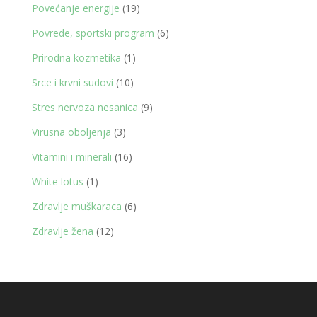
proizvoda
19
Povećanje energije
19
proizvoda
6
Povrede, sportski program
6
proizvoda
1
Prirodna kozmetika
1
proizvod
10
Srce i krvni sudovi
10
proizvoda
9
Stres nervoza nesanica
9
proizvoda
3
Virusna oboljenja
3
proizvoda
16
Vitamini i minerali
16
proizvoda
1
White lotus
1
proizvod
6
Zdravlje muškaraca
6
proizvoda
12
Zdravlje žena
12
proizvoda