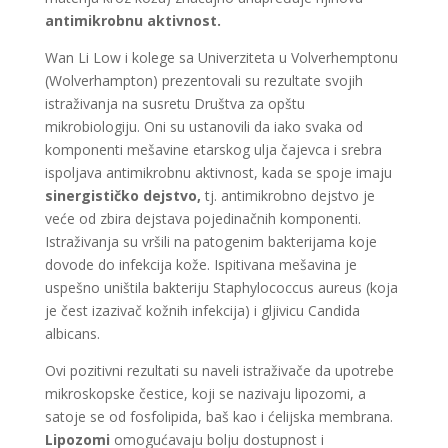
antimikrobnu aktivnost.
Wan Li Low i kolege sa Univerziteta u Volverhemptonu
(Wolverhampton) prezentovali su rezultate svojih
istraživanja na susretu Društva za opštu
mikrobiologiju. Oni su ustanovili da iako svaka od
komponenti mešavine etarskog ulja čajevca i srebra
ispoljava antimikrobnu aktivnost, kada se spoje imaju
sinergističko dejstvo,
tj. antimikrobno dejstvo je
veće od zbira dejstava pojedinačnih komponenti.
Istraživanja su vršili na patogenim bakterijama koje
dovode do infekcija kože. Ispitivana mešavina je
uspešno uništila bakteriju Staphylococcus aureus (koja
je čest izazivač kožnih infekcija) i gljivicu Candida
albicans.
Ovi pozitivni rezultati su naveli istraživače da upotrebe
mikroskopske čestice, koji se nazivaju lipozomi, a
satoje se od fosfolipida, baš kao i ćelijska membrana.
Lipozomi
omogućavaju bolju dostupnost i