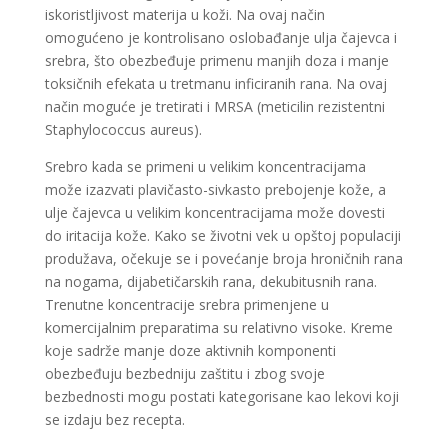
iskoristljivost materija u koži. Na ovaj način
omogućeno je kontrolisano oslobađanje ulja čajevca i
srebra, što obezbeđuje primenu manjih doza i manje
toksičnih efekata u tretmanu inficiranih rana. Na ovaj
način moguće je tretirati i MRSA (meticilin rezistentni
Staphylococcus aureus).
Srebro kada se primeni u velikim koncentracijama
može izazvati plavičasto-sivkasto prebojenje kože, a
ulje čajevca u velikim koncentracijama može dovesti
do iritacija kože. Kako se životni vek u opštoj populaciji
produžava, očekuje se i povećanje broja hroničnih rana
na nogama, dijabetičarskih rana, dekubitusnih rana.
Trenutne koncentracije srebra primenjene u
komercijalnim preparatima su relativno visoke. Kreme
koje sadrže manje doze aktivnih komponenti
obezbeđuju bezbedniju zaštitu i zbog svoje
bezbednosti mogu postati kategorisane kao lekovi koji
se izdaju bez recepta.