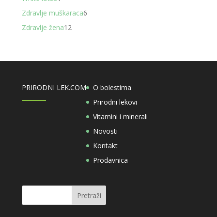
proizvod
6
Zdravlje muškaraca
6
proizvoda
12
Zdravlje žena
12
proizvoda
PRIRODNI LEK.COM
O bolestima
Prirodni lekovi
Vitamini i minerali
Novosti
Kontakt
Prodavnica