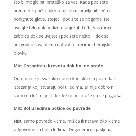
što bi moglo biti preteško za vas. Kada podižete
predmete, priđite blizu objektu uspravljenih leđa i
podignute glave, stojeći, podižite se nogama. Ne
uvijajte telo dok podižete objekat. Leđa Vas mogu
zaboleti dok se uvijate i podižete nešto ili dok se
nezgodno savijate da dohvatite, recimo, hemijsku
olovku.
Mit: Ostanite u krevetu dok bol ne prođe
Odmaranje je svakako dobro kod akutnih povreda ili
istezanja koji stvaraju bol u leđima, ali nije dobro ni
samo da ležite, jer i dok ležite bol može da se pogorša.
Mit: Bol u leđima potiče od povrede
Nisu samo povrede kičme, mišića ili nerava oko kičme
odgovorne za bol u leđima. Degeneracija pršljena,