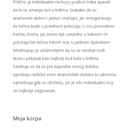
Prilično je individualno na kojoj podlozi treba spavati
da bi se smanjio bol u leđima. Svakako da su
anatomski dušeci i jastuci značajni, jer omogućavaju
da kičma bude u pravilnom položaju. U snu provodimo
trećinu života, pa zaista nije svejedno u kakvom će
položaju biti kičma tokom sna. U jednom španskom
istraživanju je ustanovljeno da su se srednje tvrdi
dušeci pokazali kao najbolji kod bola u leđima.
Savetuje se da se pre kupovine novog dušeka
isprobaju različite vrste anatomskih dušeka (u salonima
nameštaja gde su izloženi), jer je vrlo individualno koji
će najbolje odgovarati.
Moja korpa