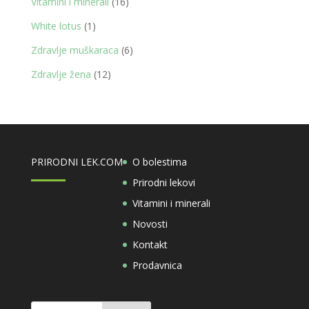
16
Vitamini i minerali
16
proizvoda
1
White lotus
1
proizvod
6
Zdravlje muškaraca
6
proizvoda
12
Zdravlje žena
12
proizvoda
PRIRODNI LEK.COM
O bolestima
Prirodni lekovi
Vitamini i minerali
Novosti
Kontakt
Prodavnica