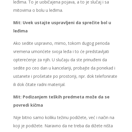
leđima. To je uobičajena pojava, a to je slučaj i sa
mitovima o bolu u leđima.
Mit: Uvek ustajte uspravljeni da sprečite bol u
leđima
Ako sedite uspravno, mirno, tokom dugog perioda
vremena umorićete svoja leđa i to će predstavljati
opterećenje za njih. U slučaju da ste prinuđeni da
sedite po ceo dan u kancelariji, probajte da ponekad i
ustanete i prošetate po prostoriji, npr. dok telefonirate
ili dok čitate radni materijal.
Mit: Podizanjem teških predmeta može da se
povredi kičma
Nije bitno samo koliku težinu podižete, već i način na
koji je podižete. Naravno da ne treba da dižete ništa