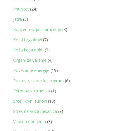
proizvoda
24
Imunitet
24
proizvoda
3
Jetra
3
proizvoda
8
Koncentracija i pamćenje
8
proizvoda
7
Kosti i zglobovi
7
proizvoda
7
Koža kosa nokti
7
proizvoda
4
Organi za varenje
4
proizvoda
19
Povećanje energije
19
proizvoda
6
Povrede, sportski program
6
proizvoda
1
Prirodna kozmetika
1
proizvod
10
Srce i krvni sudovi
10
proizvoda
9
Stres nervoza nesanica
9
proizvoda
3
Virusna oboljenja
3
proizvoda