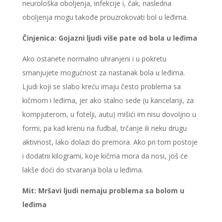
neurološka oboljenja, infekcije i, čak, nasledna
oboljenja mogu takođe prouzrokovati bol u leđima.
Činjenica: Gojazni ljudi više pate od bola u leđima
Ako ostanete normalno uhranjeni i u pokretu
smanjujete mogućnost za nastanak bola u leđima.
Ljudi koji se slabo kreću imaju često problema sa
kičmom i leđima, jer ako stalno sede (u kancelariji, za
kompjuterom, u fotelji, autu) mišići im nisu dovoljno u
formi, pa kad krenu na fudbal, trčanje ili neku drugu
aktivnost, lako dolazi do premora. Ako pri tom postoje
i dodatni kilogrami, koje kičma mora da nosi, još će
lakše doći do stvaranja bola u leđima.
Mit: Mršavi ljudi nemaju problema sa bolom u
leđima