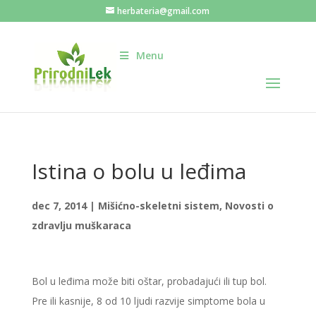
herbateria@gmail.com
Menu
Istina o bolu u leđima
dec 7, 2014
|
Mišićno-skeletni sistem
,
Novosti o
zdravlju muškaraca
Bol u leđima može biti oštar, probadajući ili tup bol.
Pre ili kasnije, 8 od 10 ljudi razvije simptome bola u