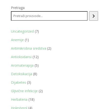
Pretraga
7
Uncategorized
7
proizvoda
1
Anemije
1
proizvod
2
Antimikrobna sredstva
2
proizvoda
12
Antioksidansi
12
proizvoda
5
Aromaterapija
5
proizvoda
8
Detoksikacija
8
proizvoda
3
Dijabetes
3
proizvoda
2
Gljivične infekcije
2
proizvoda
18
Herbateria
18
proizvoda
4
Holesterol
4