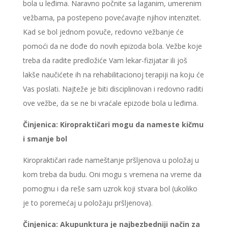
bola u leđima. Naravno počnite sa laganim, umerenim
vežbama, pa postepeno povećavajte njihov intenzitet.
Kad se bol jednom povuče, redovno vežbanje će
pomoći da ne dođe do novih epizoda bola. Vežbe koje
treba da radite predložiće Vam lekar-fizijatar ili još
lakše naučićete ih na rehabilitacionoj terapiji na koju će
Vas poslati. Najteže je biti disciplinovan i redovno raditi
ove vežbe, da se ne bi vraćale epizode bola u leđima.
Činjenica: Kiropraktičari mogu da nameste kičmu
i smanje bol
Kiropraktičari rade nameštanje pršljenova u položaj u
kom treba da budu. Oni mogu s vremena na vreme da
pomognu i da reše sam uzrok koji stvara bol (ukoliko
je to poremećaj u položaju pršljenova).
Činjenica: Akupunktura je najbezbedniji način za