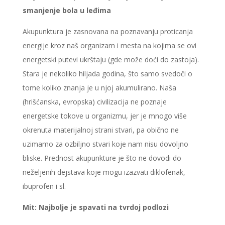
smanjenje bola u leđima
Akupunktura je zasnovana na poznavanju proticanja
energije kroz naš organizam i mesta na kojima se ovi
energetski putevi ukrštaju (gde može doći do zastoja).
Stara je nekoliko hiljada godina, što samo svedoči o
tome koliko znanja je u njoj akumulirano. Naša
(hrišćanska, evropska) civilizacija ne poznaje
energetske tokove u organizmu, jer je mnogo više
okrenuta materijalnoj strani stvari, pa obično ne
uzimamo za ozbiljno stvari koje nam nisu dovoljno
bliske. Prednost akupunkture je što ne dovodi do
neželjenih dejstava koje mogu izazvati diklofenak,
ibuprofen i sl.
Mit: Najbolje je spavati na tvrdoj podlozi