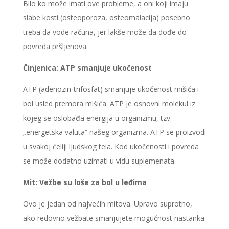
Bilo ko može imati ove probleme, a oni koji imaju
slabe kosti (osteoporoza, osteomalacija) posebno
treba da vode računa, jer lakše može da dođe do
povreda pršljenova.
Činjenica: ATP smanjuje ukočenost
ATP (adenozin-trifosfat) smanjuje ukočenost mišića i
bol usled premora mišića. ATP je osnovni molekul iz
kojeg se oslobađa energija u organizmu, tzv.
„energetska valuta“ našeg organizma. ATP se proizvodi
u svakoj ćeliji ljudskog tela. Kod ukočenosti i povreda
se može dodatno uzimati u vidu suplemenata.
Mit: Vežbe su loše za bol u leđima
Ovo je jedan od najvećih mitova. Upravo suprotno,
ako redovno vežbate smanjujete mogućnost nastanka