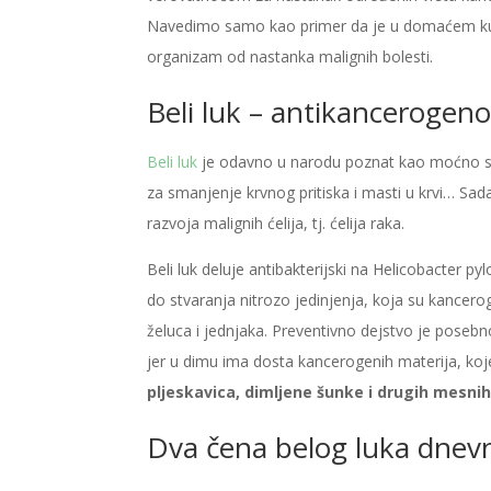
Navedimo samo kao primer da je u domaćem kupus
organizam od nastanka malignih bolesti.
Beli luk – antikancerogeno
Beli luk
je odavno u narodu poznat kao moćno sred
za smanjenje krvnog pritiska i masti u krvi… Sad
razvoja malignih ćelija, tj. ćelija raka.
Beli luk deluje antibakterijski na Helicobacter p
do stvaranja nitrozo jedinjenja, koja su kance
želuca i jednjaka. Preventivno dejstvo je posebno
jer u dimu ima dosta kancerogenih materija, ko
pljeskavica, dimljene šunke i drugih mesnih đ
Dva čena belog luka dnev