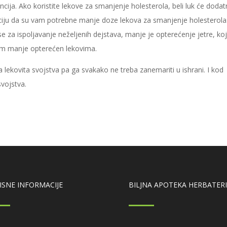
encija. Ako koristite lekove za smanjenje holesterola, beli luk će doda
aciju da su vam potrebne manje doze lekova za smanjenje holesterola
 za ispoljavanje neželjenih dejstava, manje je opterećenje jetre, ko
zam manje opterećen lekovima.
na lekovita svojstva pa ga svakako ne treba zanemariti u ishrani. I kod
vojstva.
ISNE INFORMACIJE
BILJNA APOTEKA HERBATER