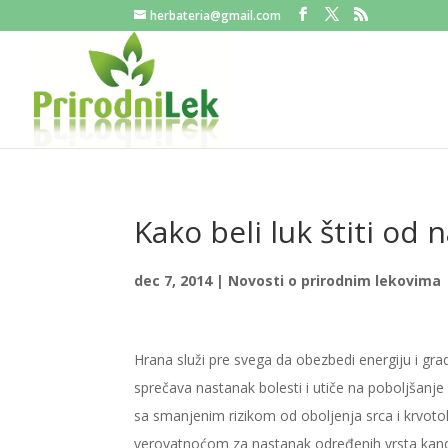
herbateria@gmail.com
Kako beli luk štiti od 
dec 7, 2014
|
Novosti o prirodnim lekovima
Hrana služi pre svega da obezbedi energiju i gr
sprečava nastanak bolesti i utiče na poboljšanj
sa smanjenim rizikom od oboljenja srca i krvot
verovatnoćom za nastanak određenih vrsta kanc