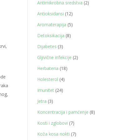
proizvod
2
Antimikrobna sredstva
2
proizvoda
12
Antioksidansi
12
proizvoda
5
Aromaterapija
5
proizvoda
8
Detoksikacija
8
proizvoda
rvi,
3
Dijabetes
3
i
proizvoda
2
Gljivične infekcije
2
proizvoda
18
Herbateria
18
ode
proizvoda
4
Holesterol
4
raka
proizvoda
24
Imunitet
24
čnog,
proizvoda
3
Jetra
3
proizvoda
8
Koncentracija i pamćenje
8
proizvoda
7
Kosti i zglobovi
7
proizvoda
7
Koža kosa nokti
7