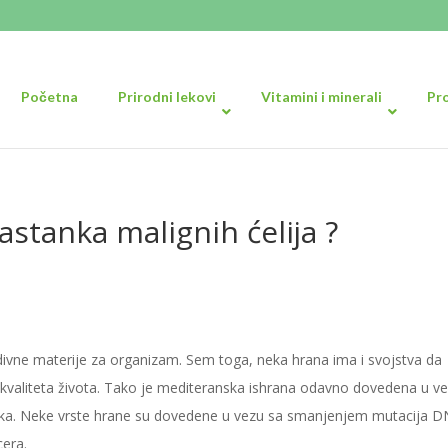
Početna
Prirodni lekovi
Vitamini i minerali
Pr
nastanka malignih ćelija ?
adivne materije za organizam. Sem toga, neka hrana ima i svojstva da
e kvaliteta života. Tako je mediteranska ishrana odavno dovedena u v
oka. Neke vrste hrane su dovedene u vezu sa smanjenjem mutacija DN
era.