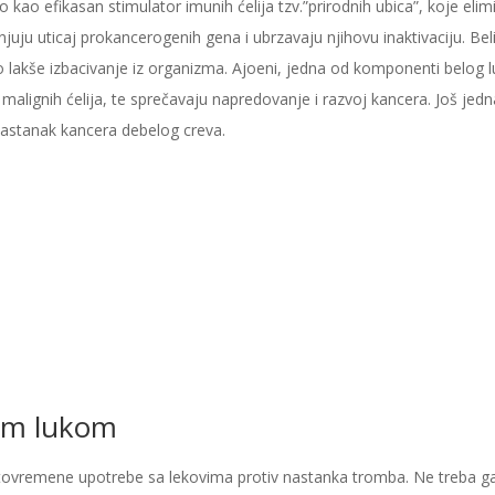
kao efikasan stimulator imunih ćelija tzv.”prirodnih ubica”, koje elim
njuju uticaj prokancerogenih gena i ubrzavaju njihovu inaktivaciju. Beli
hovo lakše izbacivanje iz organizma. Ajoeni, jedna od komponenti belog 
malignih ćelija, te sprečavaju napredovanje i razvoj kancera. Još jedn
nastanak kancera debelog creva.
lim lukom
stovremene upotrebe sa lekovima protiv nastanka tromba. Ne treba g