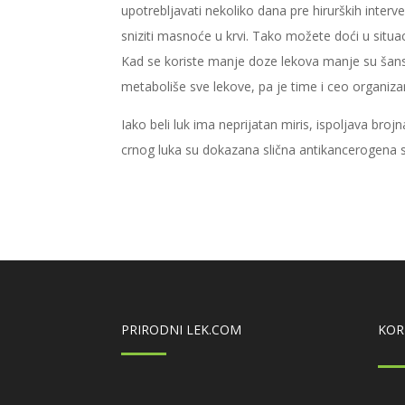
upotrebljavati nekoliko dana pre hirurških interv
sniziti masnoće u krvi. Tako možete doći u situ
Kad se koriste manje doze lekova manje su šanse
metaboliše sve lekove, pa je time i ceo organi
Iako beli luk ima neprijatan miris, ispoljava broj
crnog luka su dokazana slična antikancerogena s
PRIRODNI LEK.COM
KOR