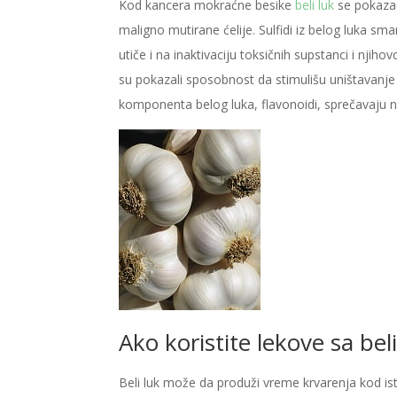
Kod kancera mokraćne besike
beli luk
se pokazao 
maligno mutirane ćelije. Sulfidi iz belog luka sma
utiče i na inaktivaciju toksičnih supstanci i nji
su pokazali sposobnost da stimulišu uništavanje 
komponenta belog luka, flavonoidi, sprečavaju 
Ako koristite lekove sa be
Beli luk može da produži vreme krvarenja kod i