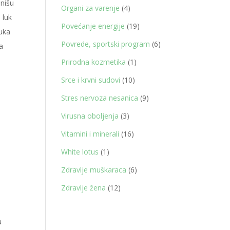
inišu
proizvoda
4
Organi za varenje
4
 luk
proizvoda
19
Povećanje energije
19
luka
proizvoda
6
Povrede, sportski program
6
a
proizvoda
1
Prirodna kozmetika
1
proizvod
10
Srce i krvni sudovi
10
proizvoda
9
Stres nervoza nesanica
9
proizvoda
3
Virusna oboljenja
3
proizvoda
16
Vitamini i minerali
16
proizvoda
1
White lotus
1
proizvod
6
Zdravlje muškaraca
6
proizvoda
12
Zdravlje žena
12
proizvoda
a