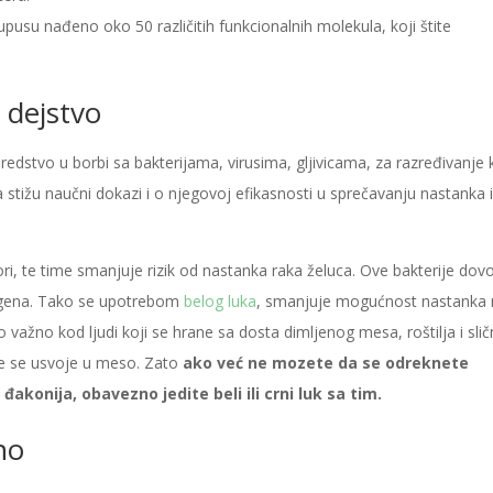
u nađeno oko 50 različitih funkcionalnih molekula, koji štite
 dejstvo
stvo u borbi sa bakterijama, virusima, gljivicama, za razređivanje k
a stižu naučni dokazi i o njegovoj efikasnosti u sprečavanju nastanka 
ylori, te time smanjuje rizik od nastanka raka želuca. Ove bakterije dov
rogena. Tako se upotrebom
belog luka
, smanjuje mogućnost nastanka 
 važno kod ljudi koji se hrane sa dosta dimljenog mesa, roštilja i sli
je se usvoje u meso. Zato
ako već ne mozete da se odreknete
akonija, obavezno jedite beli ili crni luk sa tim.
no