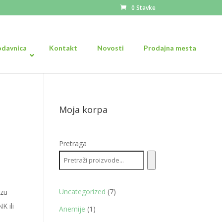
0 Stavke
odavnica
Kontakt
Novosti
Prodajna mesta
Moja korpa
Pretraga
7
Uncategorized
7
ezu
proizvoda
K ili
1
Anemije
1