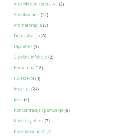
proizvod
2
Antimikrobna sredstva
2
proizvoda
12
Antioksidansi
12
proizvoda
5
Aromaterapija
5
proizvoda
8
Detoksikacija
8
proizvoda
3
Dijabetes
3
proizvoda
2
Gljivične infekcije
2
proizvoda
18
Herbateria
18
proizvoda
4
Holesterol
4
proizvoda
24
Imunitet
24
proizvoda
3
Jetra
3
proizvoda
8
Koncentracija i pamćenje
8
proizvoda
7
Kosti i zglobovi
7
proizvoda
7
Koža kosa nokti
7