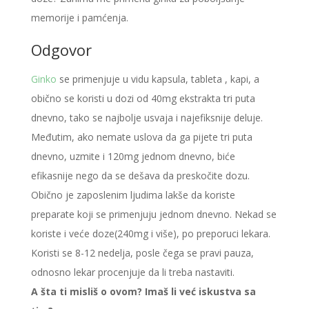
memorije i pamćenja.
Odgovor
Ginko
se primenjuje u vidu kapsula, tableta , kapi, a
obično se koristi u dozi od 40mg ekstrakta tri puta
dnevno, tako se najbolje usvaja i najefiksnije deluje.
Međutim, ako nemate uslova da ga pijete tri puta
dnevno, uzmite i 120mg jednom dnevno, biće
efikasnije nego da se dešava da preskočite dozu.
Obično je zaposlenim ljudima lakše da koriste
preparate koji se primenjuju jednom dnevno. Nekad se
koriste i veće doze(240mg i više), po preporuci lekara.
Koristi se 8-12 nedelja, posle čega se pravi pauza,
odnosno lekar procenjuje da li treba nastaviti.
A šta ti misliš o ovom? Imaš li već iskustva sa