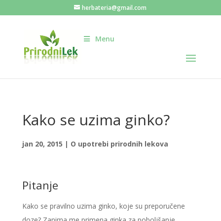
herbateria@gmail.com
Menu
Kako se uzima ginko?
jan 20, 2015
|
O upotrebi prirodnih lekova
Pitanje
Kako se pravilno uzima ginko, koje su preporučene
doze? Zanima me primena ginka za poboljšanje