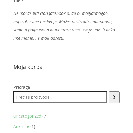
tim?
Ne moraš biti član facebook-a, da bi mogla/mogao
napisati svoje mišljenje. Možeš postovati i anonimno,
samo u polja ispod komentara unesi svoje ime ili neko
ime (name) i e-mail adresu.
Moja korpa
Pretraga
7
Uncategorized
7
proizvoda
1
Anemije
1