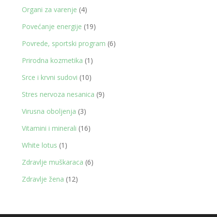
proizvoda
4
Organi za varenje
4
proizvoda
19
Povećanje energije
19
proizvoda
6
Povrede, sportski program
6
proizvoda
1
Prirodna kozmetika
1
proizvod
10
Srce i krvni sudovi
10
proizvoda
9
Stres nervoza nesanica
9
proizvoda
3
Virusna oboljenja
3
proizvoda
16
Vitamini i minerali
16
proizvoda
1
White lotus
1
proizvod
6
Zdravlje muškaraca
6
proizvoda
12
Zdravlje žena
12
proizvoda