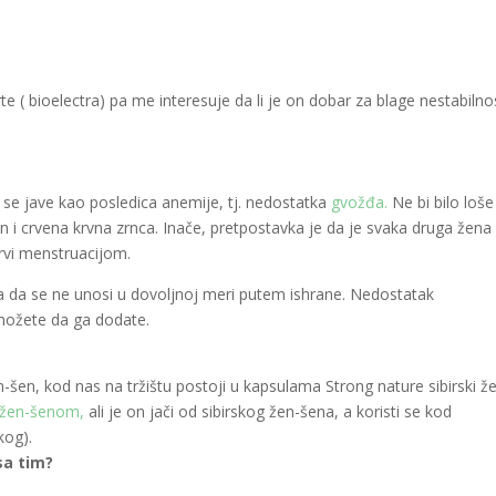
 bioelectra) pa me interesuje da li je on dobar za blage nestabilnos
 se jave kao posledica anemije, tj. nedostatka
gvožđa.
Ne bi bilo loše
in i crvena krvna zrnca. Inače, pretpostavka je da je svaka druga žena
krvi menstruacijom.
ka da se ne unosi u dovoljnoj meri putem ishrane. Nedostatak
možete da ga dodate.
en-šen, kod nas na tržištu postoji u kapsulama Strong nature sibirski ž
žen-šenom,
ali je on jači od sibirskog žen-šena, a koristi se kod
kog).
sa tim?