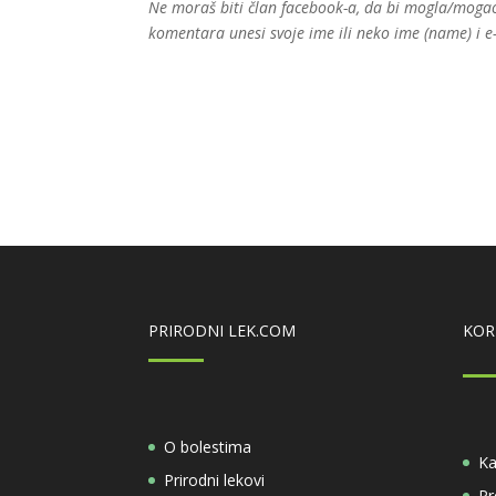
Ne moraš biti član facebook-a, da bi mogla/mogao
komentara unesi svoje ime ili neko ime (name) i e
PRIRODNI LEK.COM
KOR
O bolestima
Ka
Prirodni lekovi
Pr