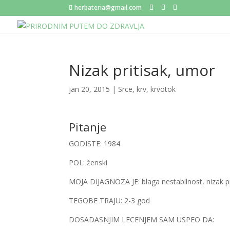
herbateria@gmail.com
Nizak pritisak, umor
jan 20, 2015
|
Srce, krv, krvotok
Pitanje
GODISTE: 1984
POL: ženski
MOJA DIJAGNOZA JE: blaga nestabilnost, nizak p
TEGOBE TRAJU: 2-3 god
DOSADASNJIM LECENJEM SAM USPEO DA: