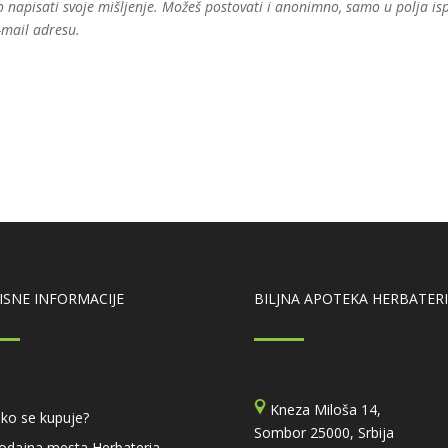
 napisati svoje mišljenje. Možeš postovati i anonimno, samo u polja is
-mail adresu.
ISNE INFORMACIJE
BILJNA APOTEKA HERBATER
Kneza Miloša 14,
ko se kupuje?
Sombor 25000, Srbija
odajna mesta Herbateria