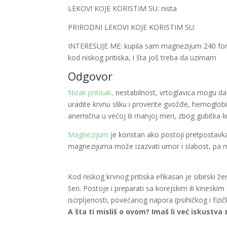
LEKOVI KOJE KORISTIM SU: nista
PRIRODNI LEKOVI KOJE KORISTIM SU:
INTERESUJE ME: kupila sam magnezijum 240 forte (
kod niskog pritiska, i šta još treba da uzimam
Odgovor
Nizak pritisak,
nestabilnost, vrtoglavica mogu da
uradite krvnu sliku i proverite gvožđe, hemoglob
anemična u većoj ili manjoj meri, zbog gubitka 
Magnezijum
je koristan ako postoji pretpostav
magnezijuma može izazvati umor i slabost, pa 
Kod niskog krvnog pritiska efikasan je sibirski ž
šen. Postoje i preparati sa korejskim ili kineskim
iscrpljenosti, povećanog napora (psihičkog i fizič
A šta ti misliš o ovom? Imaš li već iskustva 