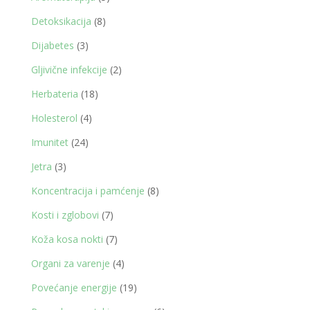
proizvoda
8
Detoksikacija
8
proizvoda
3
Dijabetes
3
proizvoda
2
Gljivične infekcije
2
proizvoda
18
Herbateria
18
proizvoda
4
Holesterol
4
proizvoda
24
Imunitet
24
proizvoda
3
Jetra
3
proizvoda
8
Koncentracija i pamćenje
8
proizvoda
7
Kosti i zglobovi
7
proizvoda
7
Koža kosa nokti
7
proizvoda
4
Organi za varenje
4
proizvoda
19
Povećanje energije
19
proizvoda