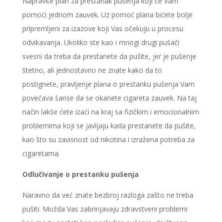
Napravite plan za prestanak pušenja koji će Vam
pomoći jednom zauvek. Uz pomoć plana bićete bolje
pripremljeni za izazove koji Vas očekuju u procesu
odvikavanja. Ukoliko ste kao i mnogi drugi pušači
svesni da treba da prestanete da pušite, jer je pušenje
štetno, ali jednostavno ne znate kako da to
postignete, pravljenje plana o prestanku pušenja Vam
povećava šanse da se okanete cigareta zauvek. Na taj
način lakše ćete izaći na kraj sa fizičkim i emocionalnim
problemima koji se javljaju kada prestanete da pušite,
kao što su zavisnost od nikotina i izražena potreba za
cigaretama.
Odlučivanje o prestanku pušenja
Naravno da već znate bezbroj razloga zašto ne treba
pušiti. Možda Vas zabrinjavaju zdravstveni problemi