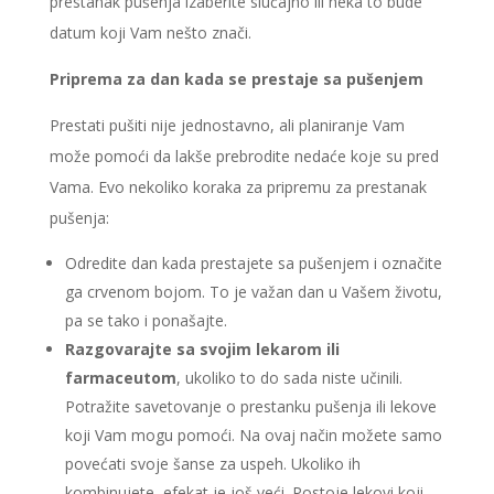
prestanak pušenja izaberite slučajno ili neka to bude
datum koji Vam nešto znači.
Priprema za dan kada se prestaje sa pušenjem
Prestati pušiti nije jednostavno, ali planiranje Vam
može pomoći da lakše prebrodite nedaće koje su pred
Vama. Evo nekoliko koraka za pripremu za prestanak
pušenja:
Odredite dan kada prestajete sa pušenjem i označite
ga crvenom bojom. To je važan dan u Vašem životu,
pa se tako i ponašajte.
Razgovarajte sa svojim lekarom ili
farmaceutom
, ukoliko to do sada niste učinili.
Potražite savetovanje o prestanku pušenja ili lekove
koji Vam mogu pomoći. Na ovaj način možete samo
povećati svoje šanse za uspeh. Ukoliko ih
kombinujete, efekat je još veći. Postoje lekovi koji