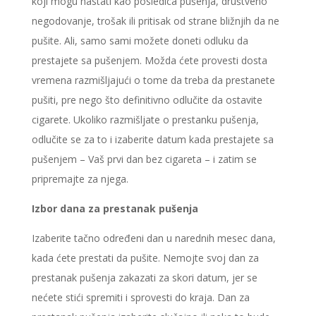
koji mogu nastati kao posledica pušenja, društveno
negodovanje, trošak ili pritisak od strane bližnjih da ne
pušite. Ali, samo sami možete doneti odluku da
prestajete sa pušenjem. Možda ćete provesti dosta
vremena razmišljajući o tome da treba da prestanete
pušiti, pre nego što definitivno odlučite da ostavite
cigarete. Ukoliko razmišljate o prestanku pušenja,
odlučite se za to i izaberite datum kada prestajete sa
pušenjem – Vaš prvi dan bez cigareta – i zatim se
pripremajte za njega.
Izbor dana za prestanak pušenja
Izaberite tačno određeni dan u narednih mesec dana,
kada ćete prestati da pušite. Nemojte svoj dan za
prestanak pušenja zakazati za skori datum, jer se
nećete stići spremiti i sprovesti do kraja. Dan za