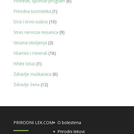
6
Povrede, sportski program
6
proizvoda
1
Prirodna kozmetika
1
proizvod
10
Srce i krvni sudovi
10
proizvoda
9
Stres nervoza nesanica
9
proizvoda
3
Virusna oboljenja
3
proizvoda
16
Vitamini i minerali
16
proizvoda
1
White lotus
1
proizvod
6
Zdravlje muškaraca
6
proizvoda
12
Zdravlje žena
12
proizvoda
PRIRODNI LEK.COM
O bolestima
Prirodni lekovi