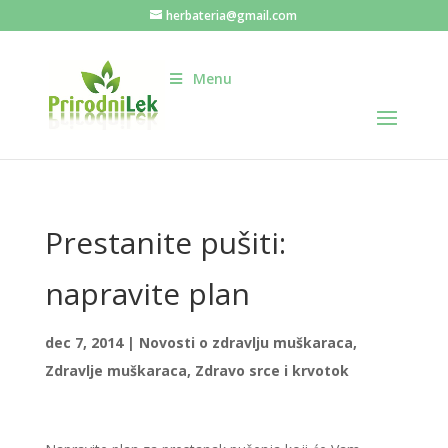
herbateria@gmail.com
Menu
Prestanite pušiti:
napravite plan
dec 7, 2014
|
Novosti o zdravlju muškaraca
,
Zdravlje muškaraca
,
Zdravo srce i krvotok