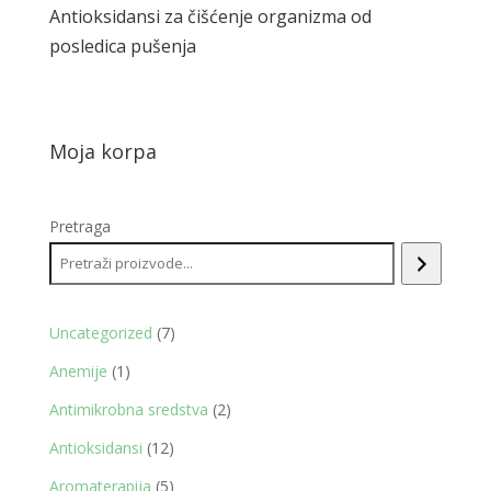
Antioksidansi za čišćenje organizma od
posledica pušenja
Moja korpa
Pretraga
7
Uncategorized
7
proizvoda
1
Anemije
1
proizvod
2
Antimikrobna sredstva
2
proizvoda
12
Antioksidansi
12
proizvoda
5
Aromaterapija
5