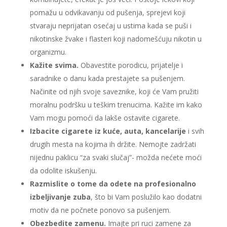
pomažu u odvikavanju od pušenja, sprejevi koji
stvaraju neprijatan osećaj u ustima kada se puši i
nikotinske žvake i flasteri koji nadomešćuju nikotin u
organizmu.
Kažite svima.
Obavestite porodicu, prijatelje i
saradnike o danu kada prestajete sa pušenjem.
Načinite od njih svoje saveznike, koji će Vam pružiti
moralnu podršku u teškim trenucima. Kažite im kako
Vam mogu pomoći da lakše ostavite cigarete.
Izbacite cigarete iz kuće, auta, kancelarije
i svih
drugih mesta na kojima ih držite. Nemojte zadržati
nijednu paklicu “za svaki slučaj”- možda nećete moći
da odolite iskušenju.
Razmislite o tome da odete na profesionalno
izbeljivanje zuba
, što bi Vam poslužilo kao dodatni
motiv da ne počnete ponovo sa pušenjem.
Obezbedite zamenu.
Imajte pri ruci zamene za