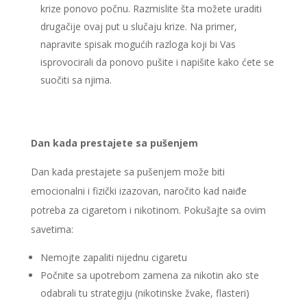
krize ponovo počnu. Razmislite šta možete uraditi
drugačije ovaj put u slučaju krize. Na primer,
napravite spisak mogućih razloga koji bi Vas
isprovocirali da ponovo pušite i napišite kako ćete se
suočiti sa njima.
Dan kada prestajete sa pušenjem
Dan kada prestajete sa pušenjem može biti
emocionalni i fizički izazovan, naročito kad naiđe
potreba za cigaretom i nikotinom. Pokušajte sa ovim
savetima:
Nemojte zapaliti nijednu cigaretu
Počnite sa upotrebom zamena za nikotin ako ste
odabrali tu strategiju (nikotinske žvake, flasteri)