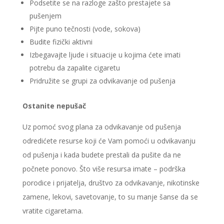
Podsetite se na razloge zašto prestajete sa
pušenjem
Pijte puno tečnosti (vode, sokova)
Budite fizički aktivni
Izbegavajte ljude i situacije u kojima ćete imati
potrebu da zapalite cigaretu
Pridružite se grupi za odvikavanje od pušenja
Ostanite nepušač
Uz pomoć svog plana za odvikavanje od pušenja
odredićete resurse koji će Vam pomoći u odvikavanju
od pušenja i kada budete prestali da pušite da ne
počnete ponovo. Što više resursa imate – podrška
porodice i prijatelja, društvo za odvikavanje, nikotinske
zamene, lekovi, savetovanje, to su manje šanse da se
vratite cigaretama.