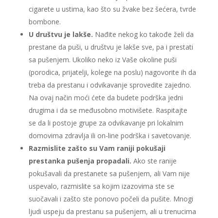
cigarete u ustima, kao što su žvake bez šećera, tvrde
bombone.
U društvu je lakše.
Nađite nekog ko takođe želi da
prestane da puši, u društvu je lakše sve, pa i prestati
sa pušenjem. Ukoliko neko iz Vaše okoline puši
(porodica, prijatelji, kolege na poslu) nagovorite ih da
treba da prestanu i odvikavanje sprovedite zajedno.
Na ovaj način moći ćete da budete podrška jedni
drugima i da se međusobno motivišete. Raspitajte
se da li postoje grupe za odvikavanje pri lokalnim
domovima zdravlja ili on-line podrška i savetovanje.
Razmislite zašto su Vam raniji pokušaji
prestanka pušenja propadali.
Ako ste ranije
pokušavali da prestanete sa pušenjem, ali Vam nije
uspevalo, razmislite sa kojim izazovima ste se
suočavali i zašto ste ponovo počeli da pušite. Mnogi
ljudi uspeju da prestanu sa pušenjem, ali u trenucima