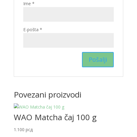
Ime
*
E-pošta
*
Povezani proizvodi
WAO Matcha čaj 100 g
1.100
рсд