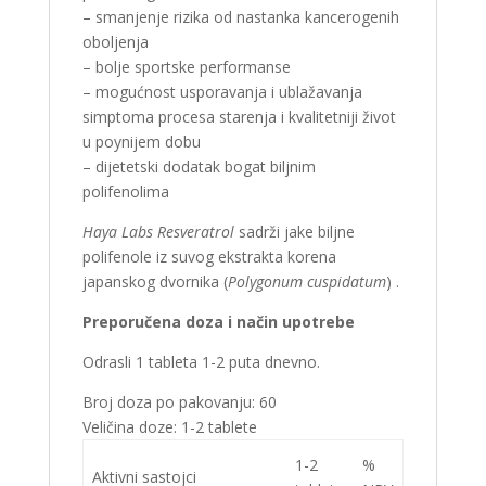
– smanjenje rizika od nastanka kancerogenih
oboljenja
– bolje sportske performanse
– mogućnost usporavanja i ublažavanja
simptoma procesa starenja i kvalitetniji život
u poynijem dobu
– dijetetski dodatak bogat biljnim
polifenolima
Haya Labs Resveratrol
sadrži jake biljne
polifenole iz suvog ekstrakta korena
japanskog dvornika (
Polygonum cuspidatum
) .
Preporučena doza i način upotrebe
Odrasli 1 tableta 1-2 puta dnevno.
Broj doza po pakovanju:
60
Veličina doze:
1-2 tablete
1-2
%
Aktivni sastojci