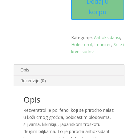
Dodaj u
tbl
količina
korpu
Kategorije:
Antioksidansi
,
Holesterol
,
Imunitet
,
Srce i
krvni sudovi
Opis
Recenzije (0)
Opis
Rezveratrol je polifenol koji se prirodno nalazi
u koži crnog grožđa, bobičastim plodovima,
šljivama, kikirikiju, japanskom troskotu i
drugim biljkama. To je prirodni antioksidant