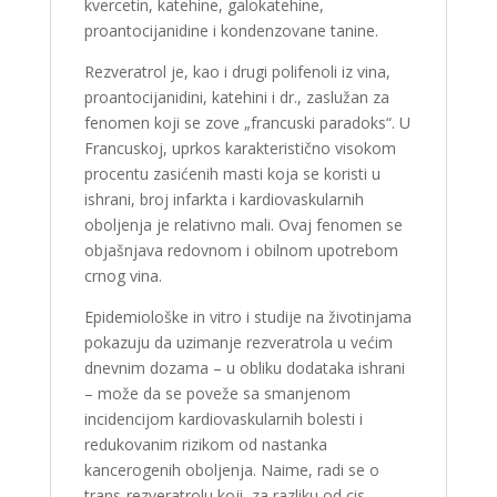
kvercetin, katehine, galokatehine,
proantocijanidine i kondenzovane tanine.
Rezveratrol je, kao i drugi polifenoli iz vina,
proantocijanidini, katehini i dr., zaslužan za
fenomen koji se zove „francuski paradoks“. U
Francuskoj, uprkos karakteristično visokom
procentu zasićenih masti koja se koristi u
ishrani, broj infarkta i kardiovaskularnih
oboljenja je relativno mali. Ovaj fenomen se
objašnjava redovnom i obilnom upotrebom
crnog vina.
Epidemiološke in vitro i studije na životinjama
pokazuju da uzimanje rezveratrola u većim
dnevnim dozama – u obliku dodataka ishrani
– može da se poveže sa smanjenom
incidencijom kardiovaskularnih bolesti i
redukovanim rizikom od nastanka
kancerogenih oboljenja. Naime, radi se o
trans-rezveratrolu koji, za razliku od cis-