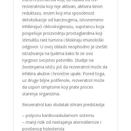
rezveratrola koji nije aktivan, aktivira kinon
reduktazu, enzim koji ima sposobnost
detoksikacije od karcinogena, istovremeno
inhibirajući ciklooksigenazu, supstancu koja
pospešuje proizvodnju prostaglandina koji
stimulišu rast tumora i blokiraju imunološki
odgovor. U ovoj oblasti neophodno je izvršiti
istraživanja na ljudima kako bi se ovo
njegovo svojstvo potvrdilo. Studije na
životinjama ističu još da rezveratrol može da
inhibira akutne i hronične upale. Pored toga,
uz druge biljne polifenole, rezveratrol može
da uspori simptome koji prate proces
starenja organizma.
Resveratrol kao dodatak ishrani predstavlja:
– potporu kardiovaskularnom sistemu
– manji rizik od nastajanja ateroskleroze i
povišenog holesterola