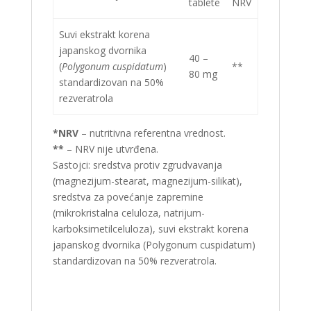
tablete
NRV
Suvi ekstrakt korena
japanskog dvornika
40 –
(
Polygonum cuspidatum
)
**
80 mg
standardizovan na 50%
rezveratrola
*NRV
– nutritivna referentna vrednost.
**
– NRV nije utvrđena.
Sastojci:
sredstva protiv zgrudvavanja
(magnezijum-stearat, magnezijum-silikat),
sredstva za povećanje zapremine
(mikrokristalna celuloza, natrijum-
karboksimetilceluloza), suvi ekstrakt korena
japanskog dvornika (Polygonum cuspidatum)
standardizovan na 50% rezveratrola.