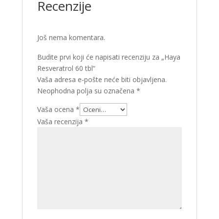
Recenzije
Još nema komentara.
Budite prvi koji će napisati recenziju za „Haya
Resveratrol 60 tbl“
Vaša adresa e-pošte neće biti objavljena.
Neophodna polja su označena
*
Vaša ocena
*
Vaša recenzija
*