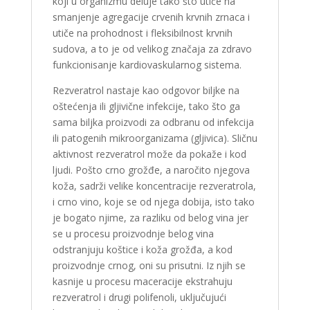
koji u organizmu deluje tako što utiče na
smanjenje agregacije crvenih krvnih zrnaca i
utiče na prohodnost i fleksibilnost krvnih
sudova, a to je od velikog značaja za zdravo
funkcionisanje kardiovaskularnog sistema.
Rezveratrol nastaje kao odgovor biljke na
oštećenja ili gljivične infekcije, tako što ga
sama biljka proizvodi za odbranu od infekcija
ili patogenih mikroorganizama (gljivica). Sličnu
aktivnost rezveratrol može da pokaže i kod
ljudi. Pošto crno grožđe, a naročito njegova
koža, sadrži velike koncentracije rezveratrola,
i crno vino, koje se od njega dobija, isto tako
je bogato njime, za razliku od belog vina jer
se u procesu proizvodnje belog vina
odstranjuju koštice i koža grožđa, a kod
proizvodnje crnog, oni su prisutni. Iz njih se
kasnije u procesu maceracije ekstrahuju
rezveratrol i drugi polifenoli, uključujući