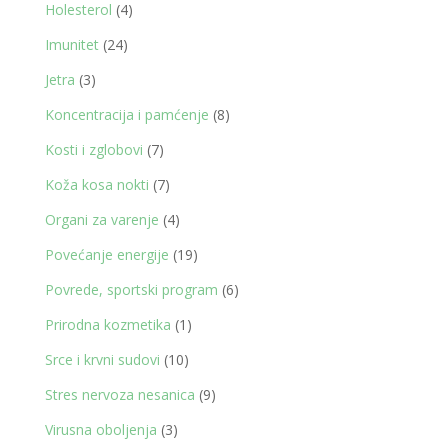
proizvoda
4
Holesterol
4
proizvoda
24
Imunitet
24
proizvoda
3
Jetra
3
proizvoda
8
Koncentracija i pamćenje
8
proizvoda
7
Kosti i zglobovi
7
proizvoda
7
Koža kosa nokti
7
proizvoda
4
Organi za varenje
4
proizvoda
19
Povećanje energije
19
proizvoda
6
Povrede, sportski program
6
proizvoda
1
Prirodna kozmetika
1
proizvod
10
Srce i krvni sudovi
10
proizvoda
9
Stres nervoza nesanica
9
proizvoda
3
Virusna oboljenja
3