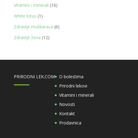
proizvoda
16
Vitamini i minerali
16
proizvoda
1
White lotus
1
proizvod
6
Zdravlje muškaraca
6
proizvoda
12
Zdravlje žena
12
proizvoda
PRIRODNI LEK.COM
O bolestima
Prirodni lekovi
Vitamini i minerali
Novosti
Kontakt
Prodavnica