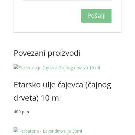
Povezani proizvodi
Etarsko ulje čajevca (čajnog
drveta) 10 ml
400
рсд