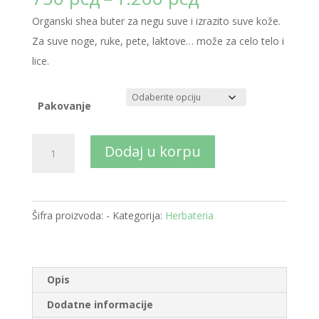
cena:
Organski shea buter za negu suve i izrazito suve kože.
od
Za suve noge, ruke, pete, laktove… može za celo telo i
750 рсд
lice.
do
1.200 рсд
Pakovanje
Herbateria
Dodaj u korpu
-
Organski
shea
Šifra proizvoda:
-
Kategorija:
Herbateria
buter
60
ml
Opis
-100
ml
Dodatne informacije