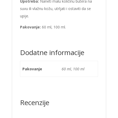
Upotreba:
Naneti malu količinu butera na
suvu ili vlažnu kožu, utrljati i ostaviti da se
upije.
Pakovanje:
60 ml, 100 ml.
Dodatne informacije
Pakovanje
60 ml, 100 ml
Recenzije