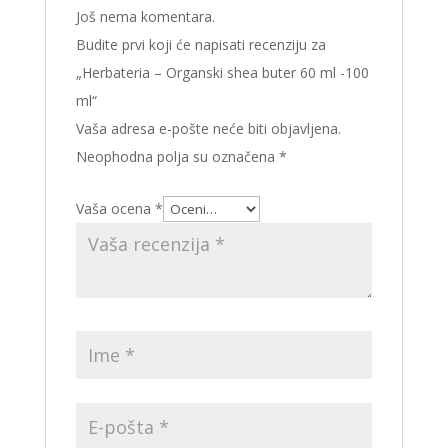
Još nema komentara.
Budite prvi koji će napisati recenziju za
„Herbateria – Organski shea buter 60 ml -100
ml“
Vaša adresa e-pošte neće biti objavljena.
Neophodna polja su označena
*
Vaša ocena
*