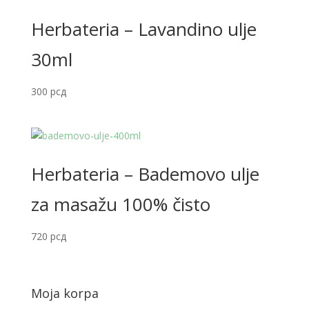
Herbateria – Lavandino ulje
30ml
300
рсд
Herbateria – Bademovo ulje
za masažu 100% čisto
720
рсд
Moja korpa