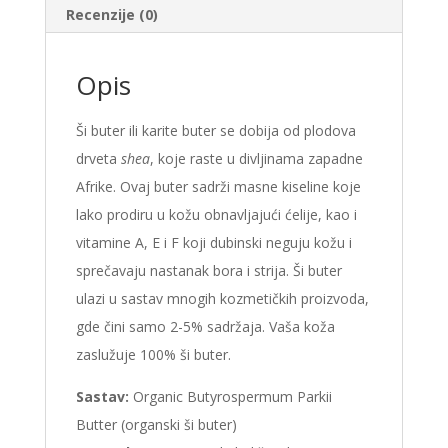
količina
Recenzije (0)
Opis
Ši buter ili karite buter se dobija od plodova
drveta
shea
, koje raste u divljinama zapadne
Afrike. Ovaj buter sadrži masne kiseline koje
lako prodiru u kožu obnavljajući ćelije, kao i
vitamine A, E i F koji dubinski neguju kožu i
sprečavaju nastanak bora i strija. Ši buter
ulazi u sastav mnogih kozmetičkih proizvoda,
gde čini samo 2-5% sadržaja. Vaša koža
zaslužuje 100% ši buter.
Sastav:
Organic
Butyrospermum Parkii
Butter (organski ši buter)