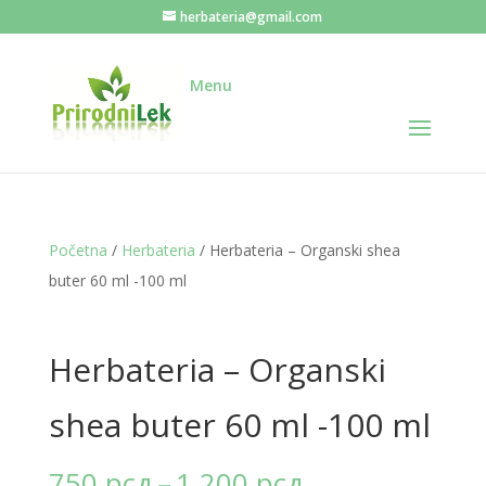
herbateria@gmail.com
Menu
Početna
/
Herbateria
/ Herbateria – Organski shea
buter 60 ml -100 ml
Herbateria – Organski
shea buter 60 ml -100 ml
Raspon
750
рсд
–
1.200
рсд