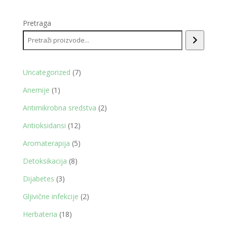
Pretraga
7
Uncategorized
7
proizvoda
1
Anemije
1
proizvod
2
Antimikrobna sredstva
2
proizvoda
12
Antioksidansi
12
proizvoda
5
Aromaterapija
5
proizvoda
8
Detoksikacija
8
proizvoda
3
Dijabetes
3
proizvoda
2
Gljivične infekcije
2
proizvoda
18
Herbateria
18