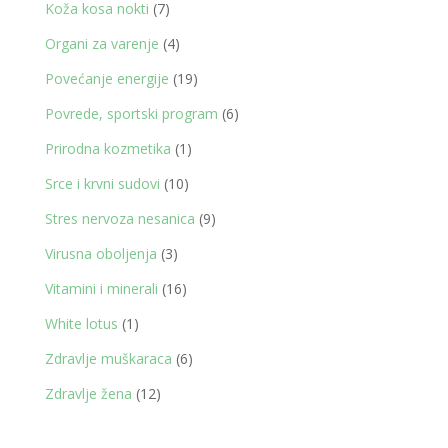
proizvoda
7
Koža kosa nokti
7
proizvoda
4
Organi za varenje
4
proizvoda
19
Povećanje energije
19
proizvoda
6
Povrede, sportski program
6
proizvoda
1
Prirodna kozmetika
1
proizvod
10
Srce i krvni sudovi
10
proizvoda
9
Stres nervoza nesanica
9
proizvoda
3
Virusna oboljenja
3
proizvoda
16
Vitamini i minerali
16
proizvoda
1
White lotus
1
proizvod
6
Zdravlje muškaraca
6
proizvoda
12
Zdravlje žena
12
proizvoda