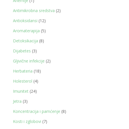
1
Anemije
1
proizvod
2
Antimikrobna sredstva
2
proizvoda
12
Antioksidansi
12
proizvoda
5
Aromaterapija
5
proizvoda
8
Detoksikacija
8
proizvoda
3
Dijabetes
3
proizvoda
2
Gljivične infekcije
2
proizvoda
18
Herbateria
18
proizvoda
4
Holesterol
4
proizvoda
24
Imunitet
24
proizvoda
3
Jetra
3
proizvoda
8
Koncentracija i pamćenje
8
proizvoda
7
Kosti i zglobovi
7