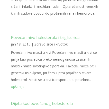
srčani infarkt i moždani udar. Opterećenost venskih
krvnih sudova dovodi do proširenih vena i hemoroida.
Povećan nivo holesterola i triglicerida
jan 18, 2015
|
Zdravo srce i krvotok
Povećan nivo masti u krvi Povećan nivo masti u krvi se
javlja kao posledica prekomernog unosa zasićenih
masti - masti životinjskog porekla. Takođe, može biti i
genetski uslovljeno, pri čemu jetra pojačano stvara
holesterol. Masti se u krvi transportuju u posebno...
opširnije
Dijeta kod povećanog holesterola