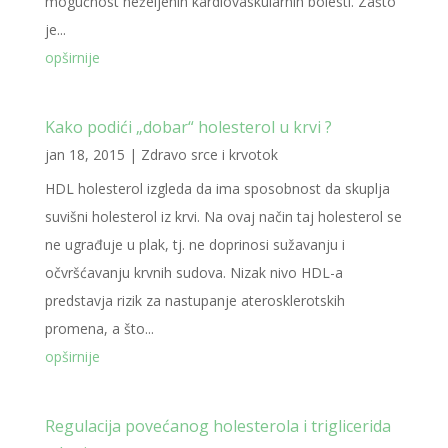
mogućnost neželjenih kardiovaskularnih bolesti. Zašto
je...
opširnije
Kako podići „dobar“ holesterol u krvi ?
jan 18, 2015
|
Zdravo srce i krvotok
HDL holesterol izgleda da ima sposobnost da skuplja
suvišni holesterol iz krvi. Na ovaj način taj holesterol se
ne ugrađuje u plak, tj. ne doprinosi sužavanju i
očvršćavanju krvnih sudova. Nizak nivo HDL-a
predstavja rizik za nastupanje aterosklerotskih
promena, a što...
opširnije
Regulacija povećanog holesterola i triglicerida