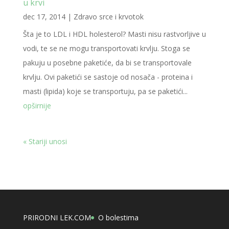
u krvi
dec 17, 2014
|
Zdravo srce i krvotok
Šta je to LDL i HDL holesterol? Masti nisu rastvorljive u
vodi, te se ne mogu transportovati krvlju. Stoga se
pakuju u posebne paketiće, da bi se transportovale
krvlju. Ovi paketići se sastoje od nosača - proteina i
masti (lipida) koje se transportuju, pa se paketići...
opširnije
« Stariji unosi
PRIRODNI LEK.COM
O bolestima