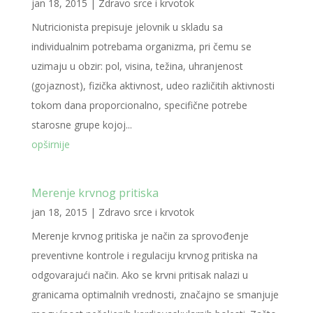
jan 18, 2015
|
Zdravo srce i krvotok
Nutricionista prepisuje jelovnik u skladu sa
individualnim potrebama organizma, pri čemu se
uzimaju u obzir: pol, visina, težina, uhranjenost
(gojaznost), fizička aktivnost, udeo različitih aktivnosti
tokom dana proporcionalno, specifične potrebe
starosne grupe kojoj...
opširnije
Merenje krvnog pritiska
jan 18, 2015
|
Zdravo srce i krvotok
Merenje krvnog pritiska je način za sprovođenje
preventivne kontrole i regulaciju krvnog pritiska na
odgovarajući način. Ako se krvni pritisak nalazi u
granicama optimalnih vrednosti, značajno se smanjuje