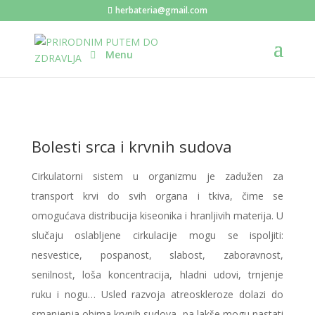
herbateria@gmail.com
Menu
Bolesti srca i krvnih sudova
Cirkulatorni sistem u organizmu je zadužen za
transport krvi do svih organa i tkiva, čime se
omogućava distribucija kiseonika i hranljivih materija. U
slučaju oslabljene cirkulacije mogu se ispoljiti:
nesvestice, pospanost, slabost, zaboravnost,
senilnost, loša koncentracija, hladni udovi, trnjenje
ruku i nogu… Usled razvoja atreoskleroze dolazi do
smanjenja obima krvnih sudova, pa lakše mogu nastati