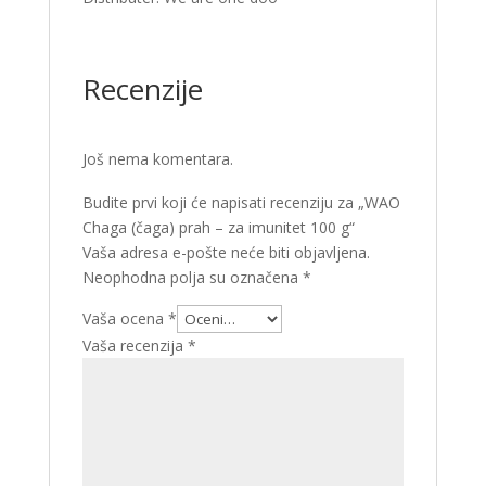
Recenzije
Još nema komentara.
Budite prvi koji će napisati recenziju za „WAO
Chaga (čaga) prah – za imunitet 100 g“
Vaša adresa e-pošte neće biti objavljena.
Neophodna polja su označena
*
Vaša ocena
*
Vaša recenzija
*