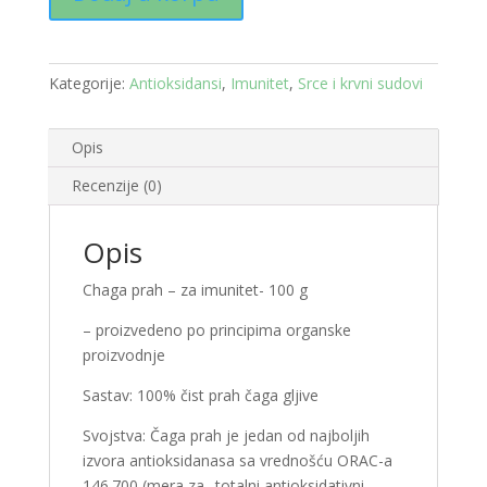
-
za
imunitet
Kategorije:
Antioksidansi
,
Imunitet
,
Srce i krvni sudovi
100
g
količina
Opis
Recenzije (0)
Opis
Chaga prah – za imunitet- 100 g
– proizvedeno po principima organske
proizvodnje
Sastav: 100% čist prah čaga gljive
Svojstva: Čaga prah je jedan od najboljih
izvora antioksidanasa sa vrednošću ORAC-a
146.700 (mera za „totalni antioksidativni