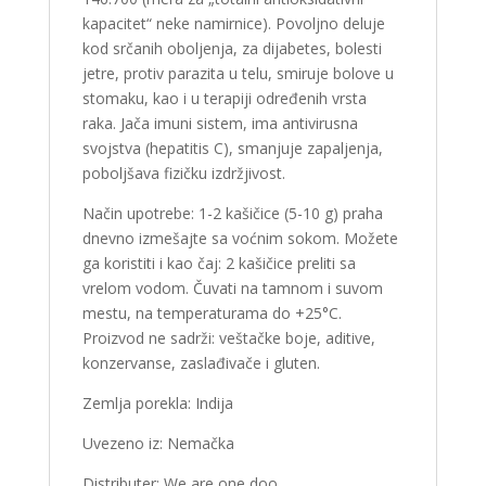
kapacitet“ neke namirnice). Povoljno deluje
kod srčanih oboljenja, za dijabetes, bolesti
jetre, protiv parazita u telu, smiruje bolove u
stomaku, kao i u terapiji određenih vrsta
raka. Jača imuni sistem, ima antivirusna
svojstva (hepatitis C), smanjuje zapaljenja,
poboljšava fizičku izdržjivost.
Način upotrebe: 1-2 kašičice (5-10 g) praha
dnevno izmešajte sa voćnim sokom. Možete
ga koristiti i kao čaj: 2 kašičice preliti sa
vrelom vodom. Čuvati na tamnom i suvom
mestu, na temperaturama do +25°C
.
Proizvod ne sadrži: veštačke boje, aditive,
konzervanse, zaslađivače i gluten.
Zemlja porekla: Indija
Uvezeno iz: Nemačka
Distributer: We are one doo