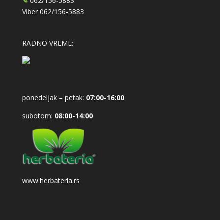
062/156-5883
Viber
062/156-5883
RADNO VREME:
ponedeljak – petak:
07:00-16:00
subotom:
08:00-14:00
www.herbateria.rs