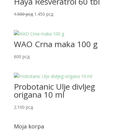
Haya Resveratrol 60 tbl
Originalna
Trenutna
1.500
рсд
1.450
рсд
cena
cena
je
je:
bila:
1.450 рсд.
WAO Crna maka 100 g
1.500 рсд.
600
рсд
Probotanic Ulje divljeg
origana 10 ml
2.100
рсд
Moja korpa