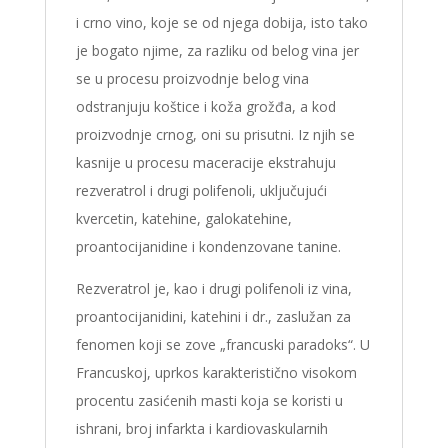
i crno vino, koje se od njega dobija, isto tako
je bogato njime, za razliku od belog vina jer
se u procesu proizvodnje belog vina
odstranjuju koštice i koža grožđa, a kod
proizvodnje crnog, oni su prisutni. Iz njih se
kasnije u procesu maceracije ekstrahuju
rezveratrol i drugi polifenoli, uključujući
kvercetin, katehine, galokatehine,
proantocijanidine i kondenzovane tanine.
Rezveratrol je, kao i drugi polifenoli iz vina,
proantocijanidini, katehini i dr., zaslužan za
fenomen koji se zove „francuski paradoks“. U
Francuskoj, uprkos karakteristično visokom
procentu zasićenih masti koja se koristi u
ishrani, broj infarkta i kardiovaskularnih