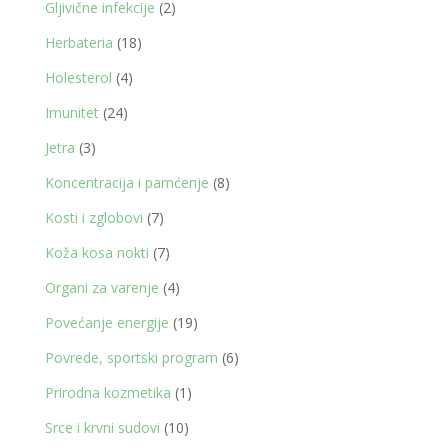
2
Gljivične infekcije
2
proizvoda
18
Herbateria
18
proizvoda
4
Holesterol
4
proizvoda
24
Imunitet
24
proizvoda
3
Jetra
3
proizvoda
8
Koncentracija i pamćenje
8
proizvoda
7
Kosti i zglobovi
7
proizvoda
7
Koža kosa nokti
7
proizvoda
4
Organi za varenje
4
proizvoda
19
Povećanje energije
19
proizvoda
6
Povrede, sportski program
6
proizvoda
1
Prirodna kozmetika
1
proizvod
10
Srce i krvni sudovi
10