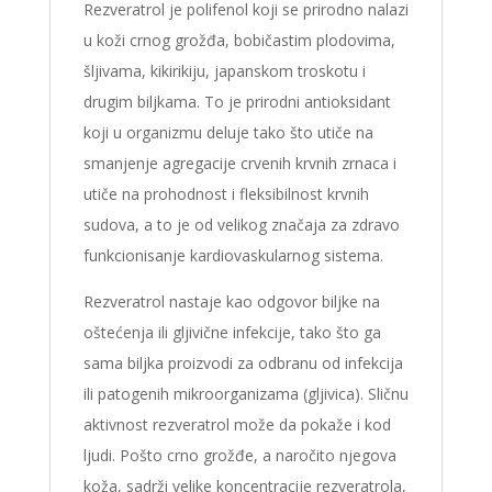
Rezveratrol je polifenol koji se prirodno nalazi
u koži crnog grožđa, bobičastim plodovima,
šljivama, kikirikiju, japanskom troskotu i
drugim biljkama. To je prirodni antioksidant
koji u organizmu deluje tako što utiče na
smanjenje agregacije crvenih krvnih zrnaca i
utiče na prohodnost i fleksibilnost krvnih
sudova, a to je od velikog značaja za zdravo
funkcionisanje kardiovaskularnog sistema.
Rezveratrol nastaje kao odgovor biljke na
oštećenja ili gljivične infekcije, tako što ga
sama biljka proizvodi za odbranu od infekcija
ili patogenih mikroorganizama (gljivica). Sličnu
aktivnost rezveratrol može da pokaže i kod
ljudi. Pošto crno grožđe, a naročito njegova
koža, sadrži velike koncentracije rezveratrola,