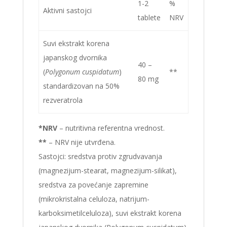
1-2
%
Aktivni sastojci
tablete
NRV
Suvi ekstrakt korena
japanskog dvornika
40 –
(
Polygonum cuspidatum
)
**
80 mg
standardizovan na 50%
rezveratrola
*NRV
– nutritivna referentna vrednost.
**
– NRV nije utvrđena.
Sastojci:
sredstva protiv zgrudvavanja
(magnezijum-stearat, magnezijum-silikat),
sredstva za povećanje zapremine
(mikrokristalna celuloza, natrijum-
karboksimetilceluloza), suvi ekstrakt korena