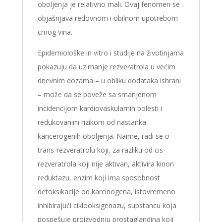
oboljenja je relativno mali. Ovaj fenomen se
objašnjava redovnom i obilnom upotrebom
crnog vina.
Epidemiološke in vitro i studije na životinjama
pokazuju da uzimanje rezveratrola u većim
dnevnim dozama – u obliku dodataka ishrani
– može da se poveže sa smanjenom
incidencijom kardiovaskularnih bolesti i
redukovanim rizikom od nastanka
kancerogenih oboljenja. Naime, radi se o
trans-rezveratrolu koji, za razliku od cis-
rezveratrola koji nije aktivan, aktivira kinon
reduktazu, enzim koji ima sposobnost
detoksikacije od karcinogena, istovremeno
inhibirajući ciklooksigenazu, supstancu koja
pospešuje proizvodnju prostaglandina koji