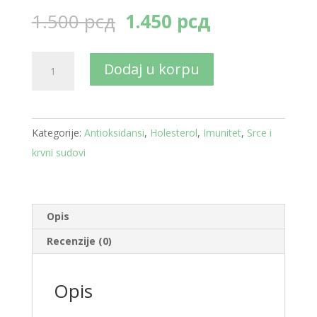
Originalna
Trenutna
1.500
рсд
1.450
рсд
cena
cena
je
je:
Haya
Dodaj u korpu
bila:
1.450 рсд.
Resveratrol
1.500 рсд.
60
tbl
Kategorije:
Antioksidansi
,
Holesterol
,
Imunitet
,
Srce i
količina
krvni sudovi
Opis
Recenzije (0)
Opis