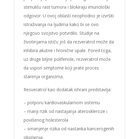
stimulišu rast tumora i blokiraju imunološki
odgovor. U ovoj oblasti neophodno je izvršiti
istraživanja na ljudima kako bi se ovo
njegovo svojstvo potvrdilo. Studije na
životinjama ističu još da rezveratrol može da
inhibira akutne i hronične upale. Pored toga,
uz druge biljne polifenole, rezveratrol može
da uspori simptome koji prate proces
starenja organizma.
Resveratrol kao dodatak ishrani predstavlja:
– potporu kardiovaskularnom sistemu
– manji rizik od nastajanja ateroskleroze i
povišenog holesterola
– smanjenje rizika od nastanka kancerogenih
oboljenja