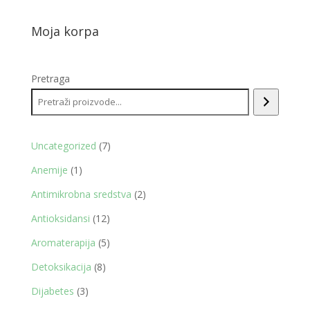
Moja korpa
Pretraga
7
Uncategorized
7
proizvoda
1
Anemije
1
proizvod
2
Antimikrobna sredstva
2
proizvoda
12
Antioksidansi
12
proizvoda
5
Aromaterapija
5
proizvoda
8
Detoksikacija
8
proizvoda
3
Dijabetes
3
proizvoda