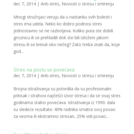
dec 7, 2014
|
Anti-stres
,
Novosti o stresu i smirenju
Mnogi stručnjaci veruju da u nastanku svih bolesti i
stres ima udela. Neko ko dobro podnosi stres
jednostavno se ne razboljeva. Koliko puta ste dobili
groznicu ili se prehladili dok ste bili izloženi jakom
stresu ili se brinuli oko nečeg? Zato treba znati da, koje
god...
Stres na poslu se povećava
dec 7, 2014
|
Anti-stres
,
Novosti o stresu i smirenju
Brojna istraživanja su potvrdila da su profesionalni
pritisak i strahovi najčešći izvor stresa i da se ovaj stres
godinama stalno povećava. Istraživanja iz 1990. dala
su sledeće rezultate: 40% radnika smatra svoj posao
za veoma ili ekstramno stresan, 25% vidi posao...