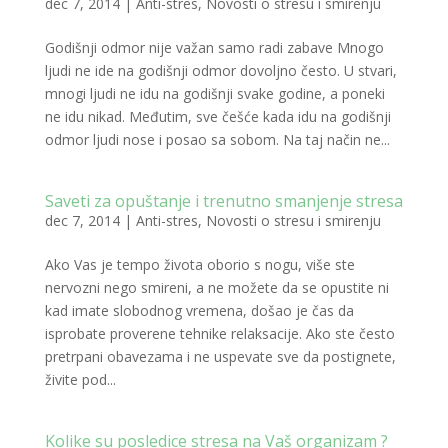
dec 7, 2014
|
Anti-stres
,
Novosti o stresu i smirenju
Godišnji odmor nije važan samo radi zabave Mnogo
ljudi ne ide na godišnji odmor dovoljno često. U stvari,
mnogi ljudi ne idu na godišnji svake godine, a poneki
ne idu nikad. Međutim, sve češće kada idu na godišnji
odmor ljudi nose i posao sa sobom. Na taj način ne...
Saveti za opuštanje i trenutno smanjenje stresa
dec 7, 2014
|
Anti-stres
,
Novosti o stresu i smirenju
Ako Vas je tempo života oborio s nogu, više ste
nervozni nego smireni, a ne možete da se opustite ni
kad imate slobodnog vremena, došao je čas da
isprobate proverene tehnike relaksacije. Ako ste često
pretrpani obavezama i ne uspevate sve da postignete,
živite pod...
Kolike su posledice stresa na Vaš organizam ?