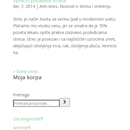
Sprečiti posledice stresa
dec 7, 2014
|
Anti-stres
,
Novosti o stresu i smirenju
Stres je način života za većinu ljudi u modernom svetu.
Plaćamo mu visoku cenu, jer se smatra da je 70%
poseta lekaru opšte prakse izazvano posledicama
stresa. Stres je povezan i sa najčešćim uzrocima smrti,
uključujući oboljenja srca, rak, oboljenja pluća, nesreće
na...
« Stariji unosi
Moja korpa
Pretraga
7
Uncategorized
7
proizvoda
1
Anemije
1